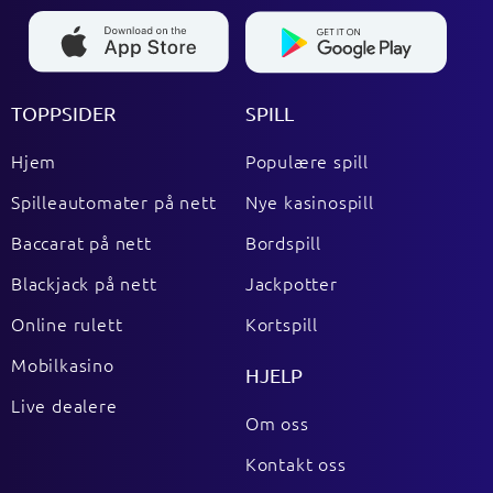
TOPPSIDER
SPILL
Hjem
Populære spill
Spilleautomater på nett
Nye kasinospill
Baccarat på nett
Bordspill
Blackjack på nett
Jackpotter
Online rulett
Kortspill
Mobilkasino
HJELP
Live dealere
Om oss
Kontakt oss