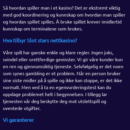
Så hvordan spiller man i et kasino? Det er ekstremt viktig
med god koordinering og kunnskap om hvordan man spiller
og hvordan spillet spilles. Å bruke spillet krever imidlertid
kunnskap om terminalene som brukes.
Hva tilbyr Slot stars nettkasino?
Våre spill har ganske enkle og klare regler. Ingen juks,
svindel eller urettferdige gevinster. Vi gir våre kunder kun
en ren og gjennomsiktig tjeneste. Selvfølgelig er det noen
som synes gambling er et problem. Når en person bruker
sine siste midler på å spille og ikke kan stoppe, er det ikke
normalt. Men ved å ta en egenvurderingstest kan du
oppdage problemet helt i begynnelsen. I tillegg lar
tjenesten vår deg beskytte deg mot utslettspill og
uventede utgifter.
Vi garanterer