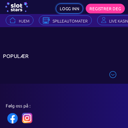
LOGG INN
REGISTRER DEG
HJEM
SPILLEAUTOMATER
LIVE KASI
POPULÆR
Følg oss på :