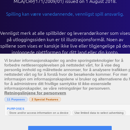
MGA/CRP/171/2009/01) issued on 1 August 2018.
Spilling kan være vanedannende, vennligst spill ansvarlig.
Vennligst merk at alle spillbilder og leverandørikoner som vises
på utloggingssiden kun er til illustrasjonsformål. Noen av
spillene som vises er kanskje ikke live eller tilgjengelige på den
innloggede plattformen for ditt land eller din konto.
© Copyright
2026
, Slotstars.com