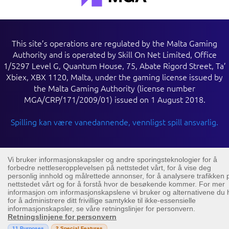
This site’s operations are regulated by the Malta Gaming
Authority and is operated by Skill On Net Limited, Office
1/5297 Level G, Quantum House, 75, Abate Rigord Street, Ta’
Xbiex, XBX 1120, Malta, under the gaming license issued by
the Malta Gaming Authority (license number
MGA/CRP/171/2009/01) issued on 1 August 2018.
Spilling kan være vanedannende, vennligst spill ansvarlig.
Vennligst merk at alle spillbilder og leverandørikoner som vises
på utloggingssiden kun er til illustrasjonsformål. Noen av
spillene som vises er kanskje ikke live eller tilgjengelige på den
innloggede plattformen for ditt land eller din konto.
© Copyright
2026
, Slotstars.com